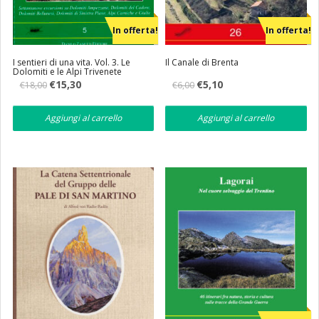
In offerta!
In offerta!
I sentieri di una vita. Vol. 3. Le
Il Canale di Brenta
Dolomiti e le Alpi Trivenete
Il
Il
Il
Il
€
15,30
€
5,10
€
18,00
€
6,00
prezzo
prezzo
prezzo
prezzo
originale
attuale
originale
attuale
era:
è:
era:
è:
Aggiungi al carrello
Aggiungi al carrello
€18,00.
€15,30.
€6,00.
€5,10.