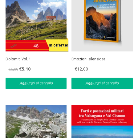
In offerta!
Dolomiti Vol. 1
Emozioni silenziose
Il
Il
€
5,10
€
12,00
€
6,00
prezzo
prezzo
originale
attuale
era:
è:
Aggiungi al carrello
Aggiungi al carrello
€6,00.
€5,10.