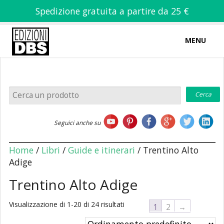
Spedizione gratuita a partire da 25 €
MENU
0
-
€
0,00
Home
Seguici anche su
Chi siamo
Home
/
Libri
/
Guide e itinerari
/ Trentino Alto
Adige
Trentino Alto Adige
Libri
Visualizzazione di 1-20 di 24 risultati
1
2
→