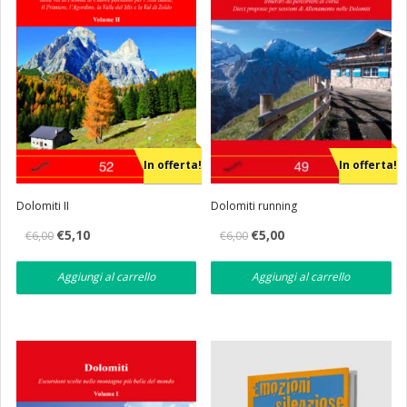
In offerta!
In offerta!
Dolomiti II
Dolomiti running
Il
Il
Il
Il
€
5,10
€
5,00
€
6,00
€
6,00
prezzo
prezzo
prezzo
prezzo
originale
attuale
originale
attuale
era:
è:
era:
è:
Aggiungi al carrello
Aggiungi al carrello
€6,00.
€5,10.
€6,00.
€5,00.