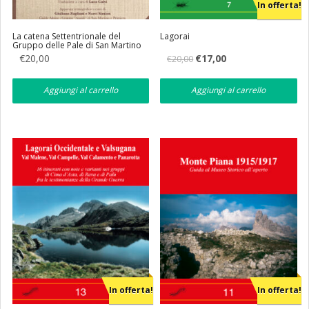
In offerta!
La catena Settentrionale del
Lagorai
Gruppo delle Pale di San Martino
Il
Il
€
20,00
€
17,00
€
20,00
prezzo
prezzo
originale
attuale
era:
è:
Aggiungi al carrello
Aggiungi al carrello
€20,00.
€17,00.
In offerta!
In offerta!