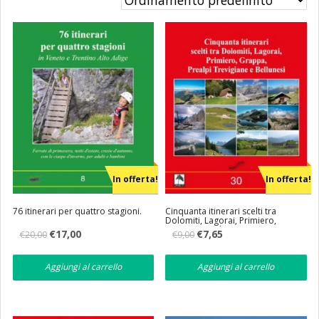
Eventi
Librerie
In offerta!
In offerta!
76 itinerari per quattro stagioni.
Cinquanta itinerari scelti tra
Dolomiti, Lagorai, Primiero,
Grappa, Prealpi Trevigiane e
Il
Il
Il
Il
€
17,00
€
7,65
€
20,00
€
9,00
Bellunesi
prezzo
prezzo
prezzo
prezzo
originale
attuale
originale
attuale
era:
è:
era:
è:
Aggiungi al carrello
Aggiungi al carrello
€20,00.
€17,00.
€9,00.
€7,65.