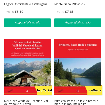
Lagorai Occidentale e Valsugana
Monte Piana 1915/1917
Il
Il
Il
Il
€
5,10
€
7,65
€
6,00
€
9,00
prezzo
prezzo
prezzo
prezzo
originale
attuale
originale
attuale
era:
è:
era:
è:
Aggiungi al carrello
Aggiungi al carrello
€6,00.
€5,10.
€9,00.
€7,65.
In offerta!
In offerta!
Nel cuore verde del Trentino. Valli
Primiero, Passo Rolle e dintorni a
del Vanoi e di Lozen
piedi e in mountain bike