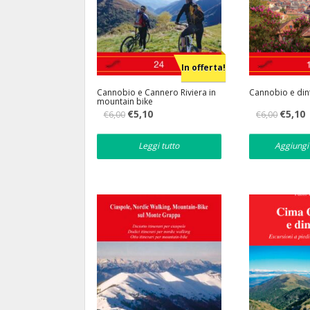
In offerta!
Cannobio e Cannero Riviera in
Cannobio e din
mountain bike
Il
Il
Il
Il
€
5,10
€
5,10
€
6,00
€
6,00
prezzo
prezzo
prezzo
p
originale
attuale
originale
a
era:
è:
era:
è
Leggi tutto
Aggiungi 
€6,00.
€5,10.
€6,00.
€