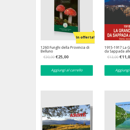
In offerta!
1260 Funghi della Provincia di
1915-1917 La 
Belluno
da Sappada all
Storia, racconti 
Il
Il
Il
€
25,00
€
11,
€
30,00
€
13,00
prezzo
prezzo
prezzo
originale
attuale
original
era:
è:
era:
Aggiungi al carrello
Aggiungi 
€30,00.
€25,00.
€13,00.