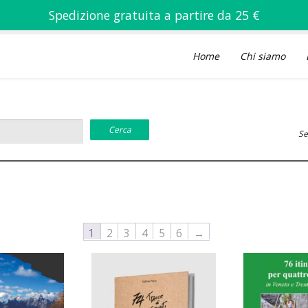
Spedizione gratuita a partire da 25 €
Home
Chi siamo
Se
1
2
3
4
5
6
→