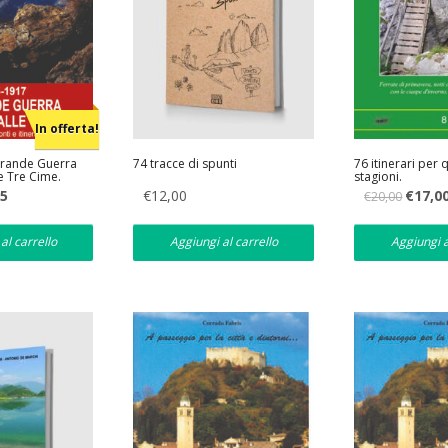
In offerta!
Grande Guerra
74 tracce di spunti
76 itinerari per 
e Tre Cime.
stagioni.
e itinerari
Il
Il
05
€
12,00
€
17,0
€
20,00
prezzo
prezzo
e
attuale
originale
è:
era:
al carrello
Aggiungi al carrello
Aggiungi a
€11,05.
€20,00.