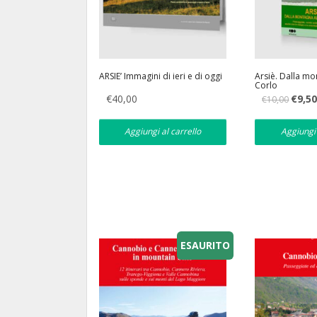
ARSIE’ Immagini di ieri e di oggi
Arsiè. Dalla mo
Corlo
Il
€
40,00
€
9,5
€
10,00
prezzo
original
era:
Aggiungi al carrello
Aggiungi 
€10,00.
ESAURITO