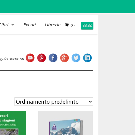
Libri
Eventi
Librerie
0
-
€
0,00
guici anche su