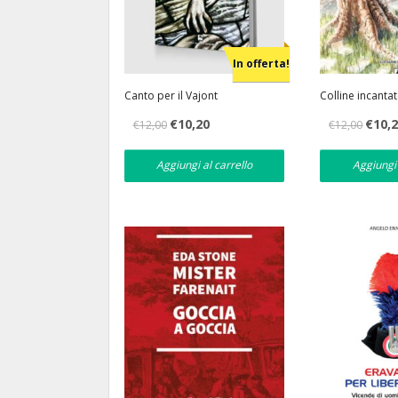
In offerta!
Canto per il Vajont
Colline incanta
Il
Il
Il
€
10,20
€
10,
€
12,00
€
12,00
prezzo
prezzo
prezzo
originale
attuale
original
era:
è:
era:
Aggiungi al carrello
Aggiungi 
€12,00.
€10,20.
€12,00.