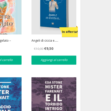
In offerta!
gelato –
Angeli di ciccia e…..
Il
Il
€
9,50
€
10,00
prezzo
prezzo
originale
attuale
era:
è:
l carrello
Aggiungi al carrello
€10,00.
€9,50.