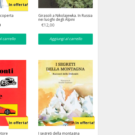
In offerta!
 scoperta
Girasoli a Nikolajewka. In Russia
nei luoghi degli Alpini
Il
0
€
12,00
prezzo
attuale
è:
l carrello
Aggiungi al carrello
€10,20.
In offerta!
In offerta!
otore
I segreti della montagna