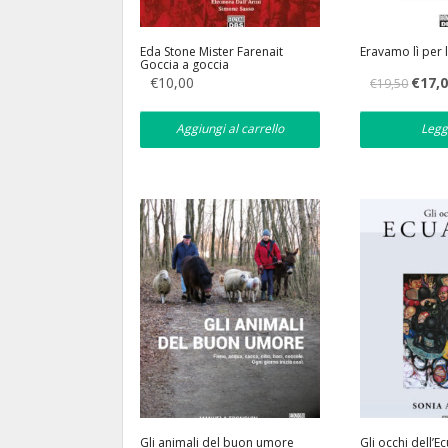
Eda Stone Mister Farenait
Eravamo lì per 
Goccia a goccia
Il
€
10,00
€
17,
€
19,50
prezzo
original
era:
Aggiungi al carrello
Legg
€19,50.
Gli animali del buon umore
Gli occhi dell’