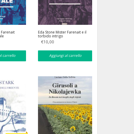
 Farenait
Eda Stone Mister Farenait e il
ale
torbido intrigo
€
10,00
l carrello
Aggiungi al carrello