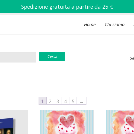
Spedizione gratuita a partire da 25 €
Home
Chi siamo
Se
a
1
2
3
4
5
→