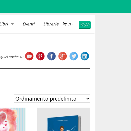
Libri
Eventi
Librerie
0
-
€
0,00
guici anche su