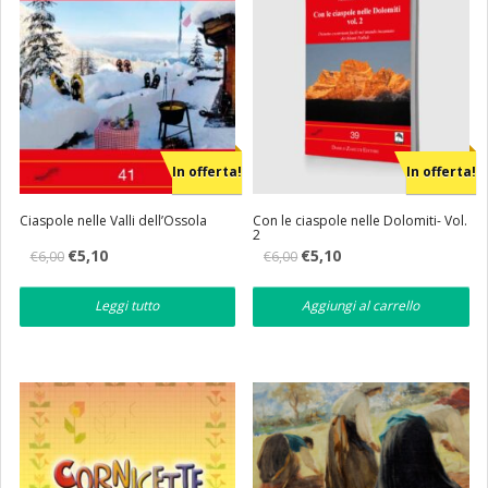
In offerta!
In offerta!
Ciaspole nelle Valli dell’Ossola
Con le ciaspole nelle Dolomiti- Vol.
2
Il
Il
Il
Il
€
5,10
€
5,10
€
6,00
€
6,00
prezzo
prezzo
prezzo
prezzo
originale
attuale
originale
attuale
era:
è:
era:
è:
Leggi tutto
Aggiungi al carrello
€6,00.
€5,10.
€6,00.
€5,10.