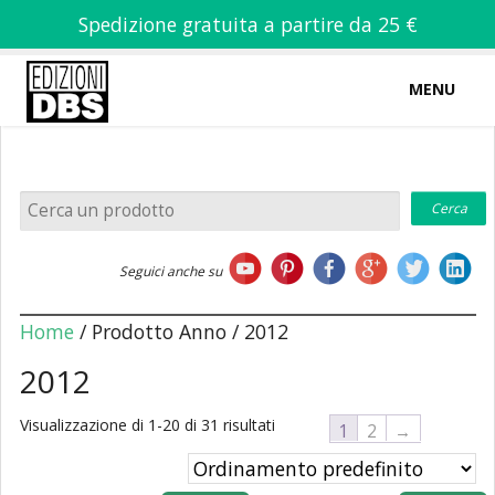
Spedizione gratuita a partire da 25 €
MENU
0
-
€
0,00
Home
Seguici anche su
Chi siamo
Home
/ Prodotto Anno / 2012
2012
Visualizzazione di 1-20 di 31 risultati
Libri
1
2
→