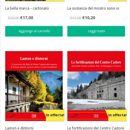
La bella marca – cartonato
La sostanza del mostro sono io
Il
Il
Il
Il
€
17,00
€
10,20
€
20,00
€
12,00
prezzo
prezzo
prezzo
prezzo
originale
attuale
originale
attuale
era:
è:
era:
è:
Aggiungi al carrello
Leggi tutto
€20,00.
€17,00.
€12,00.
€10,20.
In offerta!
In offerta!
Lamon e dintorni
Le fortificazioni del Centro Cadore