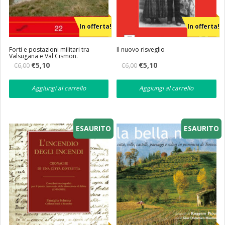
In offerta!
In offerta!
Forti e postazioni militari tra
Il nuovo risveglio
Valsugana e Val Cismon.
Il
Il
Il
Il
€
5,10
€
5,10
€
6,00
€
6,00
prezzo
prezzo
prezzo
prezzo
originale
attuale
originale
attuale
era:
è:
era:
è:
Aggiungi al carrello
Aggiungi al carrello
€6,00.
€5,10.
€6,00.
€5,10.
ESAURITO
ESAURITO