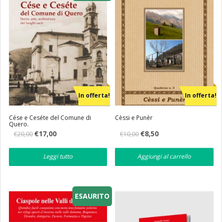
In offerta!
In offerta!
Cése e Ceséte del Comune di
Cèssi e Punèr
Quero.
Il
Il
Il
Il
€
17,00
€
8,50
€
20,00
€
10,00
prezzo
prezzo
prezzo
prezzo
originale
attuale
originale
attuale
era:
è:
era:
è:
Leggi tutto
Aggiungi al carrello
€20,00.
€17,00.
€10,00.
€8,50.
ESAURITO