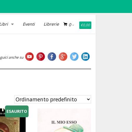
Libri
Eventi
Librerie
0
-
€
0,00
guici anche su
ESAURITO