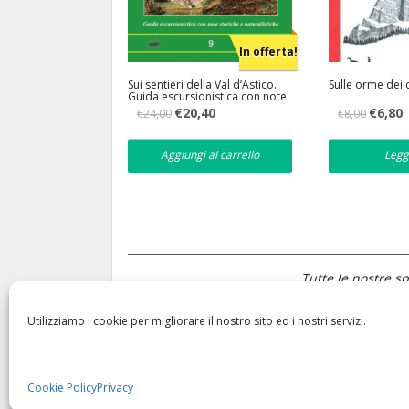
In offerta!
Sui sentieri della Val d’Astico.
Sulle orme dei 
Guida escursionistica con note
storiche e naturalistiche
Il
Il
Il
Il
€
20,40
€
6,80
€
24,00
€
8,00
prezzo
prezzo
prezzo
p
originale
attuale
originale
a
era:
è:
era:
è
Aggiungi al carrello
Legg
€24,00.
€20,40.
€8,00.
€
Tutte le nostre sp
Utilizziamo i cookie per migliorare il nostro sito ed i nostri servizi.
GRUPPO DBS – SMAA SRL Via Quattro Sassi, 4/C Rasai di Seren d
0439.44360 – 448300 Fax 0439.394112
Cookie Policy
Privacy
Made by
Larin