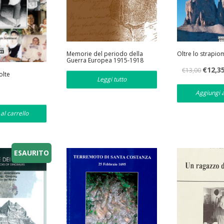
Memorie del periodo della
Oltre lo strapi
Guerra Europea 1915-1918
Il
€
12,3
€
13,00
olte
prezzo
Leggi tutto
originale
era:
Aggiungi a
€13,00.
al carrello
ESAURITO