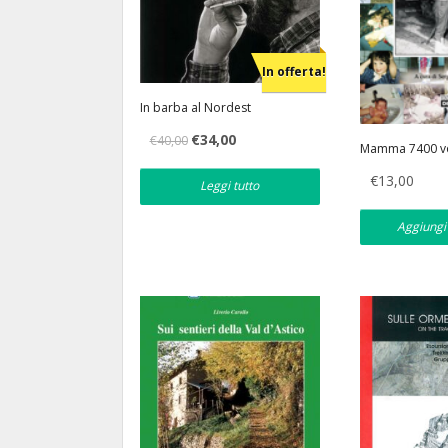
In offerta!
In barba al Nordest
Il
Il
€
34,00
€
40,00
Mamma 7400 v
prezzo
prezzo
originale
attuale
€
13,00
era:
è:
Leggi tutto
€40,00.
€34,00.
Aggiungi 