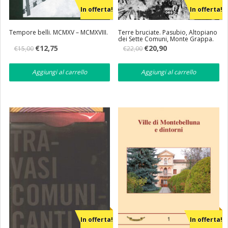
In offerta!
In offerta!
Tempore belli. MCMXV – MCMXVIII.
Terre bruciate. Pasubio, Altopiano
dei Sette Comuni, Monte Grappa.
Il
Il
Il
Il
€
12,75
€
20,90
€
15,00
€
22,00
prezzo
prezzo
prezzo
prezzo
originale
attuale
originale
attuale
era:
è:
era:
è:
Aggiungi al carrello
Aggiungi al carrello
€15,00.
€12,75.
€22,00.
€20,90.
In offerta!
In offerta!