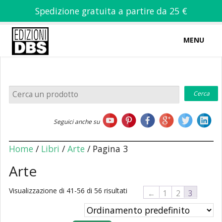
Spedizione gratuita a partire da 25 €
MENU
0
-
€
0,00
Home
Seguici anche su
Chi siamo
Home
/
Libri
/
Arte
/ Pagina 3
Arte
Visualizzazione di 41-56 di 56 risultati
Libri
←
1
2
3