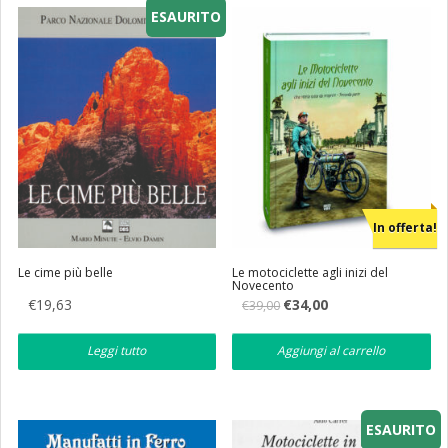
ESAURITO
Eventi
Librerie
In offerta!
Le cime più belle
Le motociclette agli inizi del
Novecento
Il
Il
€
19,63
€
34,00
€
39,00
prezzo
prezzo
originale
attuale
era:
è:
Leggi tutto
Aggiungi al carrello
€39,00.
€34,00.
ESAURITO