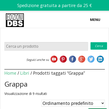
Spedizione gratuita a partire da 25 €
MENU
0
-
€
0,00
Home
Seguici anche su
Chi siamo
Home
/
Libri
/ Prodotti taggati “Grappa”
Grappa
Visualizzazione di 9 risultati
Libri