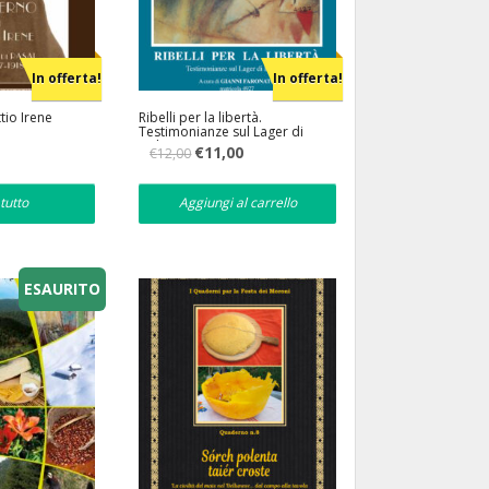
In offerta!
In offerta!
tio Irene
Ribelli per la libertà.
Testimonianze sul Lager di
Bolzano
Il
Il
€
11,00
€
12,00
ezzo
prezzo
prezzo
tuale
originale
attuale
era:
è:
tutto
Aggiungi al carrello
,40.
€12,00.
€11,00.
ESAURITO