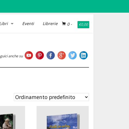
Libri
Eventi
Librerie
0
-
€
0,00
guici anche su