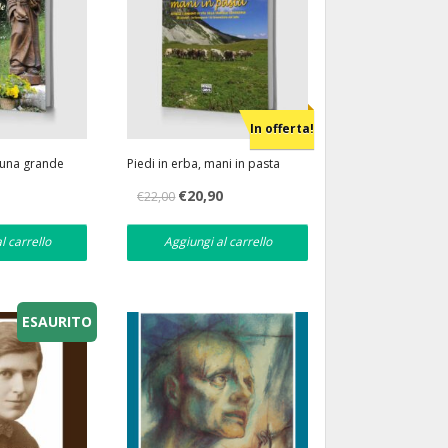
In offerta!
i una grande
Piedi in erba, mani in pasta
Il
Il
€
20,90
€
22,00
prezzo
prezzo
originale
attuale
era:
è:
l carrello
Aggiungi al carrello
€22,00.
€20,90.
ESAURITO