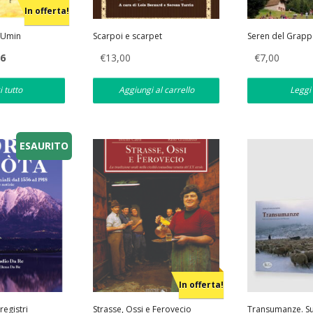
In offerta!
n Umin
Scarpoi e scarpet
Seren del Grapp
Il
36
€
13,00
€
7,00
prezzo
e
attuale
è:
i tutto
Aggiungi al carrello
Leggi 
€14,36.
ESAURITO
In offerta!
registri
Strasse, Ossi e Ferovecio
Transumanze. Sul