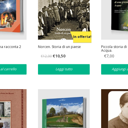
In offerta!
a racconta 2
Norcen. Storia di un paese
Piccola storia d
Acqua.
Il
Il
€
10,50
€
7,00
€
12,00
prezzo
prezzo
originale
attuale
era:
è:
al carrello
Leggi tutto
Aggiungi a
€12,00.
€10,50.