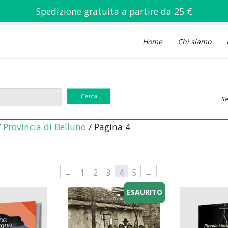
Spedizione gratuita a partire da 25 €
Home
Chi siamo
Se
/
Provincia di Belluno
/ Pagina 4
←
1
2
3
4
5
→
ESAURITO