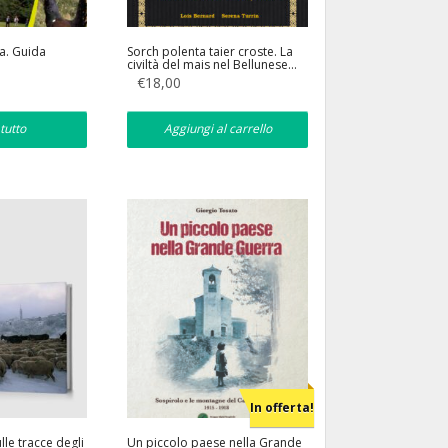
a. Guida
Sorch polenta taier croste. La
civiltà del mais nel Bellunese…
dal campo alla tavola
€
18,00
tutto
Aggiungi al carrello
In offerta!
le tracce degli
Un piccolo paese nella Grande