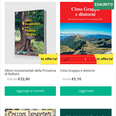
ESAURITO
Eventi
Librerie
In offerta!
In offerta!
Alberi monumentali della Provincia
Cima Grappa e dintorni
di Belluno
Il
Il
Il
Il
€
22,00
€
5,10
€
25,00
€
6,00
prezzo
prezzo
prezzo
prezzo
originale
attuale
originale
attuale
era:
è:
era:
è:
Aggiungi al carrello
Leggi tutto
€25,00.
€22,00.
€6,00.
€5,10.