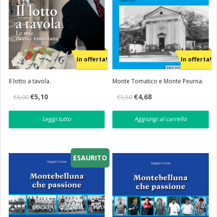
In offerta!
In offerta!
Il lotto a tavola.
Monte Tomatico e Monte Peurna.
Il
Il
Il
Il
€
5,10
€
4,68
€
6,00
€
5,50
prezzo
prezzo
prezzo
prezzo
originale
attuale
originale
attuale
era:
è:
era:
è:
Leggi tutto
Aggiungi al carrello
€6,00.
€5,10.
€5,50.
€4,68.
ESAURITO