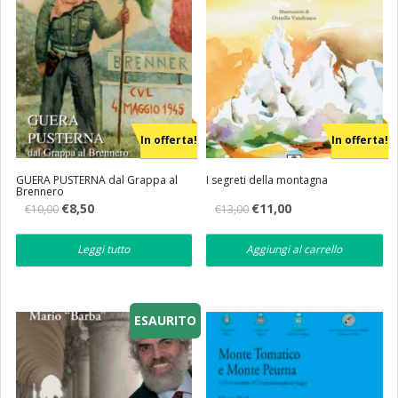
In offerta!
In offerta!
GUERA PUSTERNA dal Grappa al
I segreti della montagna
Brennero
Il
Il
Il
Il
€
8,50
€
11,00
€
10,00
€
13,00
prezzo
prezzo
prezzo
prezzo
originale
attuale
originale
attuale
era:
è:
era:
è:
Leggi tutto
Aggiungi al carrello
€10,00.
€8,50.
€13,00.
€11,00.
ESAURITO