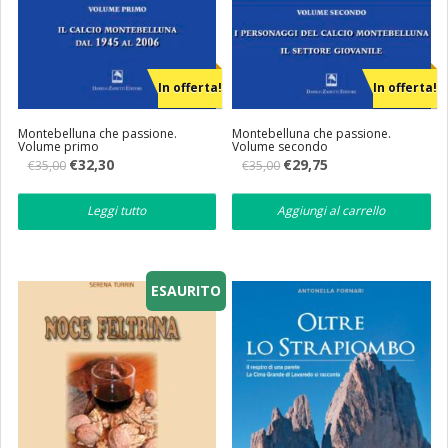
In offerta!
In offerta!
Montebelluna che passione.
Montebelluna che passione.
Volume primo
Volume secondo
Il
Il
Il
Il
€
32,30
€
29,75
€
35,00
€
35,00
prezzo
prezzo
prezzo
prezzo
originale
attuale
originale
attuale
era:
è:
era:
è:
Leggi tutto
Aggiungi al carrello
€35,00.
€32,30.
€35,00.
€29,75.
ESAURITO