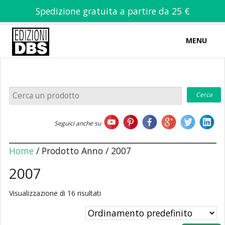
Spedizione gratuita a partire da 25 €
MENU
0
-
€
0,00
Home
Seguici anche su
Chi siamo
Home
/ Prodotto Anno / 2007
2007
Visualizzazione di 16 risultati
Libri