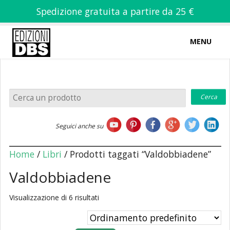
Spedizione gratuita a partire da 25 €
MENU
0
-
€
0,00
Home
Seguici anche su
Chi siamo
Home
/
Libri
/ Prodotti taggati “Valdobbiadene”
Valdobbiadene
Visualizzazione di 6 risultati
Libri