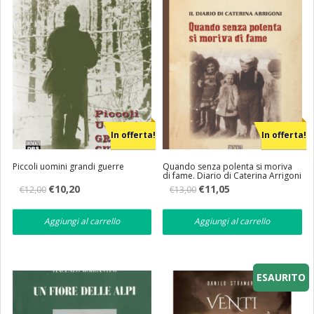
In offerta!
In offerta!
Piccoli uomini grandi guerre
Quando senza polenta si moriva
di fame. Diario di Caterina Arrigoni
Il
Il
Il
Il
€
10,20
€
11,05
€
12,00
€
13,00
prezzo
prezzo
prezzo
prezzo
originale
attuale
originale
attuale
era:
è:
era:
è:
Aggiungi al carrello
Aggiungi al carrello
€12,00.
€10,20.
€13,00.
€11,05.
ESAURITO