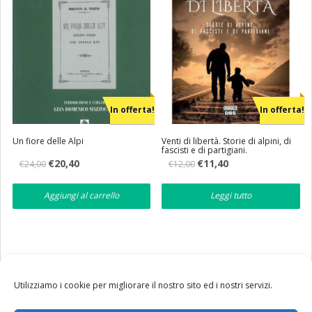
In offerta!
In offerta!
Un fiore delle Alpi
Venti di libertà. Storie di alpini, di
fascisti e di partigiani.
Il
Il
Il
Il
€
20,40
€
11,40
€
24,00
€
12,00
prezzo
prezzo
prezzo
prezzo
originale
attuale
originale
attuale
era:
è:
era:
è:
Aggiungi al carrello
Leggi tutto
€24,00.
€20,40.
€12,00.
€11,40.
Utilizziamo i cookie per migliorare il nostro sito ed i nostri servizi.
Tutte le nostre spedizioni in Italia avvengono via corriere
BRT. Per costi e termini di servizio clicca
qui
.