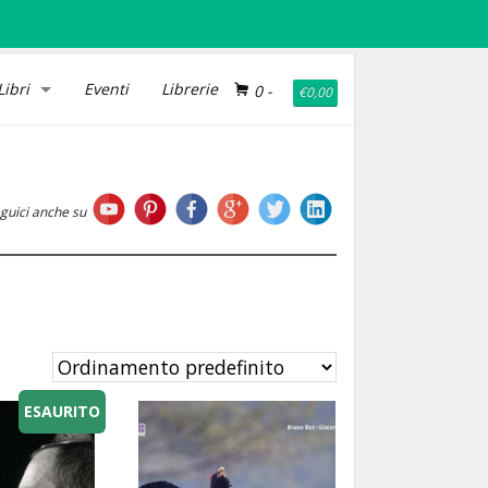
Libri
Eventi
Librerie
0
-
€
0,00
guici anche su
ESAURITO