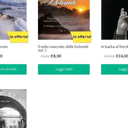
In offerta!
In offerta!
lenzio
Il volto nascosto delle Dolomiti
In barba al Nord
Vol. 1
Il
Il
Il
Il
00
€
8,00
€
34,0
€
8,80
€
40,00
prezzo
prezzo
prezzo
prezzo
e
attuale
originale
attuale
originale
è:
era:
è:
era:
al carrello
Leggi tutto
Leggi 
€33,00.
€8,80.
€8,00.
€40,00.