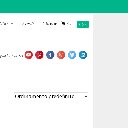
Libri
Eventi
Librerie
0
-
€
0,00
guici anche su