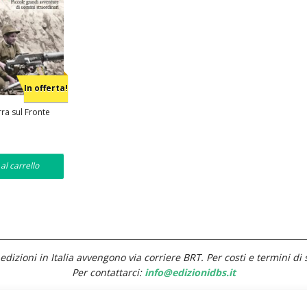
In offerta!
ra sul Fronte
Il
0
prezzo
e
attuale
è:
al carrello
€8,50.
edizioni in Italia avvengono via corriere BRT. Per costi e termini di 
Per contattarci:
info@edizionidbs.it