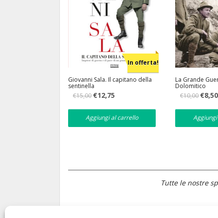
In offerta!
Giovanni Sala. Il capitano della
La Grande Guer
sentinella
Dolomitico
Il
Il
Il
€
12,75
€
8,5
€
15,00
€
10,00
prezzo
prezzo
prezzo
originale
attuale
original
era:
è:
era:
Aggiungi al carrello
Aggiungi 
€15,00.
€12,75.
€10,00.
Tutte le nostre sp