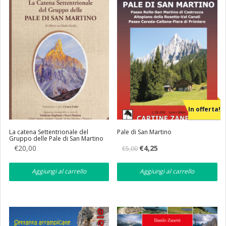
In offerta!
La catena Settentrionale del
Pale di San Martino
Gruppo delle Pale di San Martino
Il
Il
€
20,00
€
4,25
€
5,00
prezzo
prezzo
originale
attuale
era:
è:
Aggiungi al carrello
Aggiungi al carrello
€5,00.
€4,25.