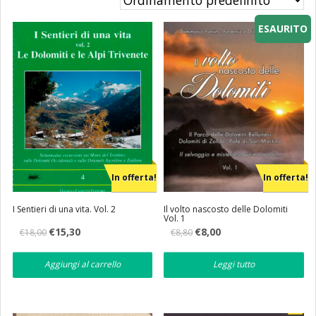
Eventi
ESAURITO
Librerie
In offerta!
In offerta!
I Sentieri di una vita. Vol. 2
Il volto nascosto delle Dolomiti
Vol. 1
Il
Il
Il
Il
€
15,30
€
8,00
€
18,00
€
8,80
prezzo
prezzo
prezzo
prezzo
originale
attuale
originale
attuale
era:
è:
era:
è:
Aggiungi al carrello
Leggi tutto
€18,00.
€15,30.
€8,80.
€8,00.