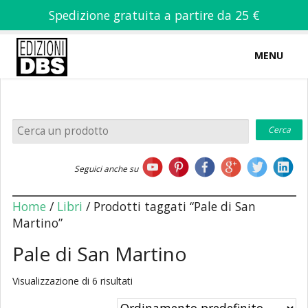
Spedizione gratuita a partire da 25 €
MENU
0
-
€
0,00
Home
Seguici anche su
Chi siamo
Home
/
Libri
/ Prodotti taggati “Pale di San
Martino”
Pale di San Martino
Libri
Visualizzazione di 6 risultati