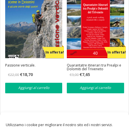
In offerta!
In offerta!
Passione verticale.
Quarantatre itinerari tra Prealpi e
Dolomiti del Triveneto
Il
Il
Il
Il
€
18,70
€
7,65
€
22,00
€
9,00
prezzo
prezzo
prezzo
prezzo
originale
attuale
originale
attuale
era:
è:
era:
è:
Aggiungi al carrello
Aggiungi al carrello
€22,00.
€18,70.
€9,00.
€7,65.
Utilizziamo i cookie per migliorare il nostro sito ed i nostri servizi.
Tutte le nostre spedizioni in Italia avvengono via corriere