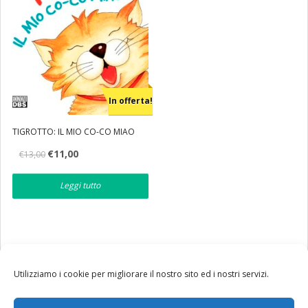
In offerta!
TIGROTTO: IL MIO CO-CO MIAO
Il
Il
€
11,00
€
13,00
prezzo
prezzo
originale
attuale
era:
è:
Leggi tutto
€13,00.
€11,00.
Utilizziamo i cookie per migliorare il nostro sito ed i nostri servizi.
Tutte le nostre spedizioni in Italia avvengono via corriere
BRT. Per costi e termini di servizio clicca
qui
.
Per contattarci:
info@edizionidbs.it