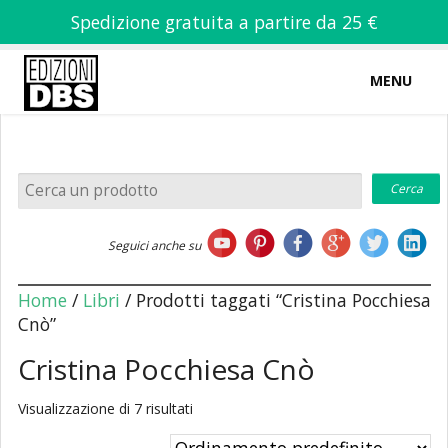
Spedizione gratuita a partire da 25 €
MENU
0
-
€
0,00
Home
Seguici anche su
Chi siamo
Home
/
Libri
/ Prodotti taggati “Cristina Pocchiesa
Cnò”
Cristina Pocchiesa Cnò
Libri
Visualizzazione di 7 risultati