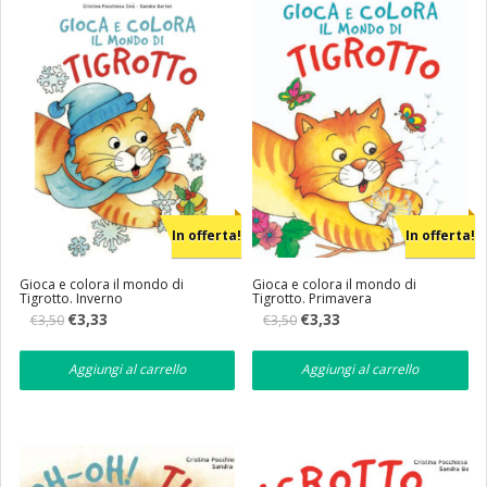
In offerta!
In offerta!
Gioca e colora il mondo di
Gioca e colora il mondo di
Tigrotto. Inverno
Tigrotto. Primavera
Il
Il
Il
Il
€
3,33
€
3,33
€
3,50
€
3,50
prezzo
prezzo
prezzo
prezzo
originale
attuale
originale
attuale
era:
è:
era:
è:
Aggiungi al carrello
Aggiungi al carrello
€3,50.
€3,33.
€3,50.
€3,33.