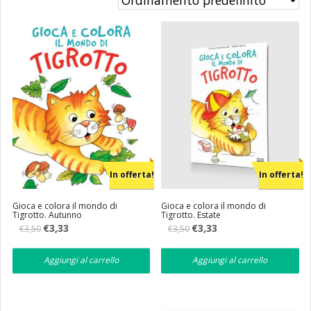
Eventi
Librerie
In offerta!
In offerta!
Gioca e colora il mondo di
Gioca e colora il mondo di
Tigrotto. Autunno
Tigrotto. Estate
Il
Il
Il
Il
€
3,33
€
3,33
€
3,50
€
3,50
prezzo
prezzo
prezzo
prezzo
originale
attuale
originale
attuale
era:
è:
era:
è:
Aggiungi al carrello
Aggiungi al carrello
€3,50.
€3,33.
€3,50.
€3,33.