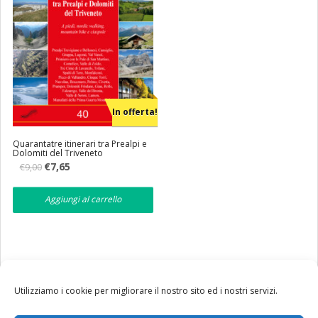
In offerta!
Quarantatre itinerari tra Prealpi e
Dolomiti del Triveneto
Il
Il
€
7,65
€
9,00
prezzo
prezzo
originale
attuale
era:
è:
Aggiungi al carrello
€9,00.
€7,65.
Utilizziamo i cookie per migliorare il nostro sito ed i nostri servizi.
Tutte le nostre spedizioni in Italia avvengono via corriere
BRT. Per costi e termini di servizio clicca
qui
.