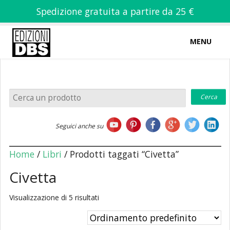
Spedizione gratuita a partire da 25 €
MENU
0
-
€
0,00
Home
Seguici anche su
Chi siamo
Home
/
Libri
/ Prodotti taggati “Civetta”
Civetta
Visualizzazione di 5 risultati
Libri