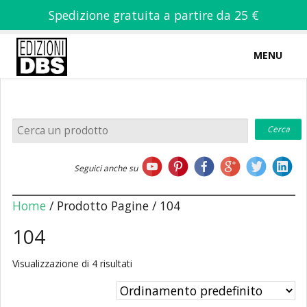
Spedizione gratuita a partire da 25 €
MENU
0
-
€
0,00
Home
Seguici anche su
Chi siamo
Home
/ Prodotto Pagine / 104
104
Visualizzazione di 4 risultati
Libri