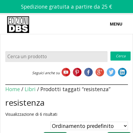
Spedizione gratuita a partire da 25 €
MENU
0
-
€
0,00
Home
Seguici anche su
Chi siamo
Home
/
Libri
/ Prodotti taggati “resistenza”
resistenza
Visualizzazione di 6 risultati
Libri