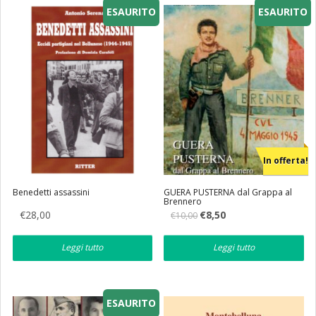
ESAURITO
ESAURITO
Eventi
Librerie
In offerta!
Benedetti assassini
GUERA PUSTERNA dal Grappa al
Brennero
Il
Il
€
28,00
€
8,50
€
10,00
prezzo
prezzo
originale
attuale
era:
è:
Leggi tutto
Leggi tutto
€10,00.
€8,50.
ESAURITO