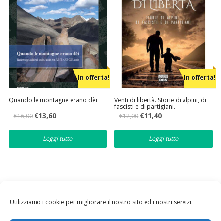
In offerta!
In offerta!
Quando le montagne erano dèi
Venti di libertà. Storie di alpini, di
fascisti e di partigiani.
Il
Il
Il
Il
€
13,60
€
11,40
€
16,00
€
12,00
prezzo
prezzo
prezzo
prezzo
originale
attuale
originale
attuale
era:
è:
era:
è:
Leggi tutto
Leggi tutto
€16,00.
€13,60.
€12,00.
€11,40.
Utilizziamo i cookie per migliorare il nostro sito ed i nostri servizi.
Tutte le nostre spedizioni in Italia avvengono via corriere
BRT. Per costi e termini di servizio clicca
qui
.