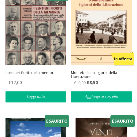
In offerta!
I sentieri fioriti della memoria
Montebelluna i giorni della
Liberazione
Il
Il
€
12,00
€
8,50
€
10,00
prezzo
prezzo
originale
attuale
era:
è:
Leggi tutto
Aggiungi al carrello
€10,00.
€8,50.
ESAURITO
ESAURITO