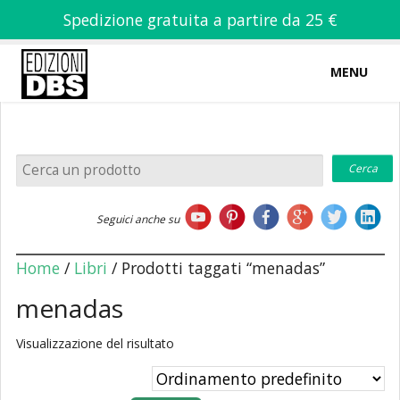
Spedizione gratuita a partire da 25 €
MENU
0
-
€
0,00
Home
Seguici anche su
Chi siamo
Home
/
Libri
/ Prodotti taggati “menadas”
menadas
Visualizzazione del risultato
Libri