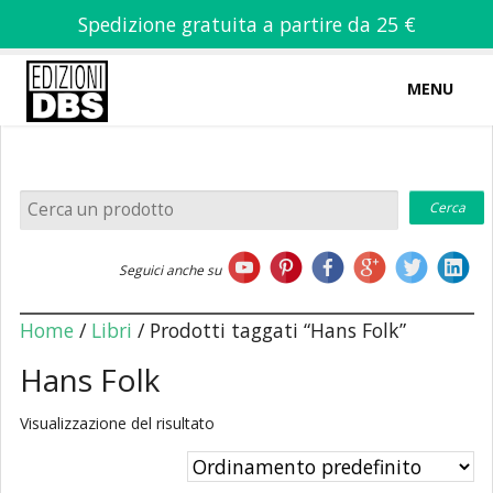
Spedizione gratuita a partire da 25 €
MENU
0
-
€
0,00
Home
Seguici anche su
Chi siamo
Home
/
Libri
/ Prodotti taggati “Hans Folk”
Hans Folk
Visualizzazione del risultato
Libri