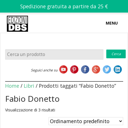
Spedizione gratuita a partire da 25 €
MENU
0
-
€
0,00
Home
Seguici anche su
Chi siamo
Home
/
Libri
/ Prodotti taggati “Fabio Donetto”
Fabio Donetto
Visualizzazione di 3 risultati
Libri