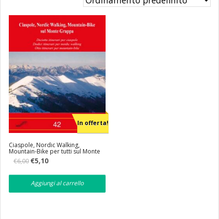
Eventi
Librerie
In offerta!
Ciaspole, Nordic Walking,
Mountain-Bike per tutti sul Monte
Grappa
Il
Il
€
5,10
€
6,00
prezzo
prezzo
originale
attuale
era:
è:
Aggiungi al carrello
€6,00.
€5,10.