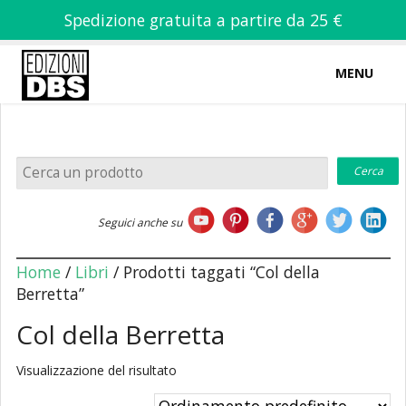
Spedizione gratuita a partire da 25 €
MENU
0
-
€
0,00
Home
Seguici anche su
Chi siamo
Home
/
Libri
/ Prodotti taggati “Col della
Berretta”
Col della Berretta
Libri
Visualizzazione del risultato