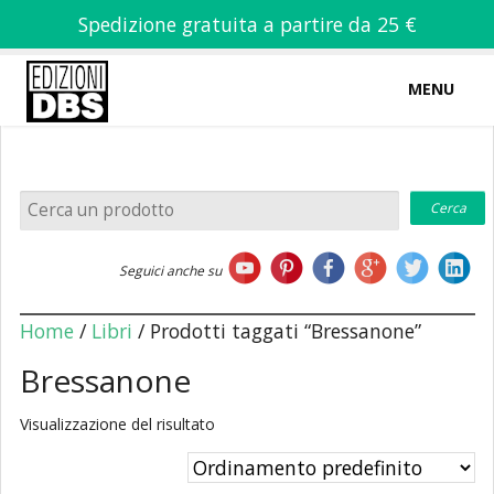
Spedizione gratuita a partire da 25 €
MENU
0
-
€
0,00
Home
Seguici anche su
Chi siamo
Home
/
Libri
/ Prodotti taggati “Bressanone”
Bressanone
Visualizzazione del risultato
Libri