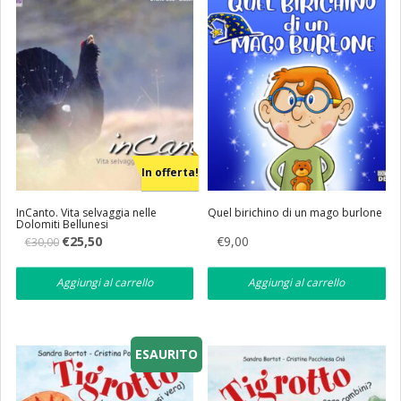
In offerta!
InCanto. Vita selvaggia nelle
Quel birichino di un mago burlone
Dolomiti Bellunesi
Il
Il
€
25,50
€
9,00
€
30,00
prezzo
prezzo
originale
attuale
era:
è:
Aggiungi al carrello
Aggiungi al carrello
€30,00.
€25,50.
ESAURITO