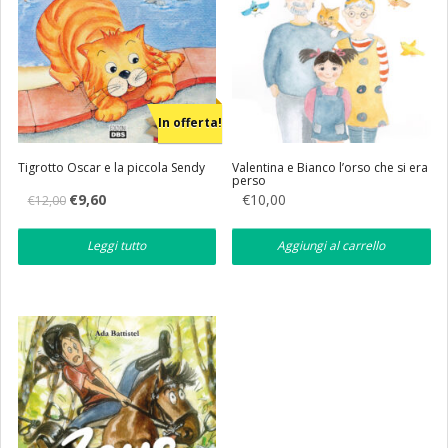
In offerta!
Tigrotto Oscar e la piccola Sendy
Valentina e Bianco l’orso che si era
perso
Il
Il
€
9,60
€
10,00
€
12,00
prezzo
prezzo
originale
attuale
era:
è:
Leggi tutto
Aggiungi al carrello
€12,00.
€9,60.