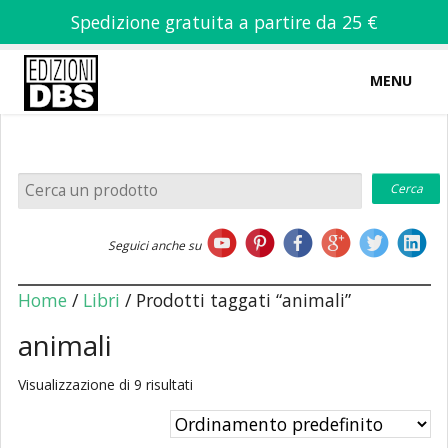
Spedizione gratuita a partire da 25 €
MENU
0
-
€
0,00
Home
Seguici anche su
Chi siamo
Home
/
Libri
/ Prodotti taggati “animali”
animali
Visualizzazione di 9 risultati
Libri