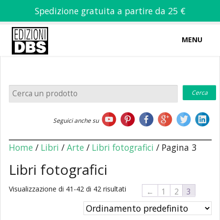
Spedizione gratuita a partire da 25 €
MENU
0
-
€
0,00
Home
Seguici anche su
Chi siamo
Home
/
Libri
/
Arte
/
Libri fotografici
/ Pagina 3
Libri fotografici
Visualizzazione di 41-42 di 42 risultati
Libri
←
1
2
3