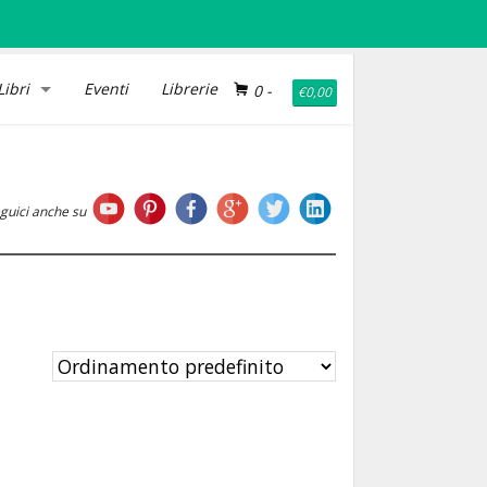
Libri
Eventi
Librerie
0
-
€
0,00
guici anche su