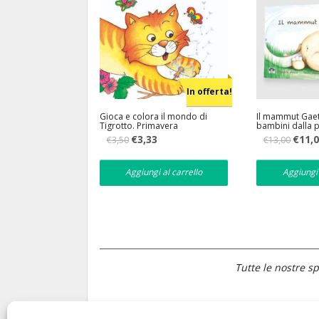
In offerta!
Gioca e colora il mondo di
Il mammut Gaet
Tigrotto. Primavera
bambini dalla p
Il
Il
Il
€
3,33
€
11,
€
3,50
€
13,00
prezzo
prezzo
prezzo
originale
attuale
original
era:
è:
era:
Aggiungi al carrello
Aggiungi 
€3,50.
€3,33.
€13,00.
Tutte le nostre sp