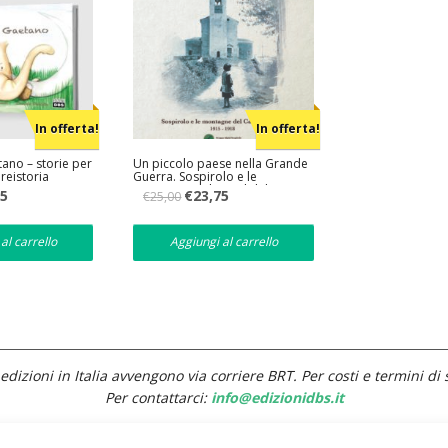
In offerta!
In offerta!
ano – storie per
Un piccolo paese nella Grande
reistoria
Guerra. Sospirolo e le
montagne del Canal del Mis
Il
Il
Il
05
€
23,75
€
25,00
prezzo
prezzo
prezzo
e
attuale
originale
attuale
è:
era:
è:
al carrello
Aggiungi al carrello
€11,05.
€25,00.
€23,75.
edizioni in Italia avvengono via corriere BRT. Per costi e termini di 
Per contattarci:
info@edizionidbs.it