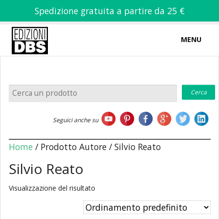
Spedizione gratuita a partire da 25 €
MENU
0
-
€
0,00
Home
Seguici anche su
Chi siamo
Home
/ Prodotto Autore / Silvio Reato
Silvio Reato
Visualizzazione del risultato
Libri