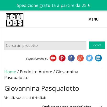
Spedizione gratuita a partire da 25 €
MENU
0
-
€
0,00
Home
Seguici anche su
Chi siamo
Home
/ Prodotto Autore / Giovannina
Pasqualotto
Giovannina Pasqualotto
Libri
Visualizzazione di 6 risultati