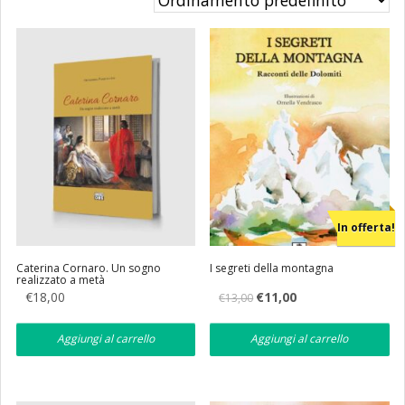
Eventi
Librerie
In offerta!
Caterina Cornaro. Un sogno
I segreti della montagna
realizzato a metà
Il
Il
€
18,00
€
11,00
€
13,00
prezzo
prezzo
originale
attuale
era:
è:
Aggiungi al carrello
Aggiungi al carrello
€13,00.
€11,00.