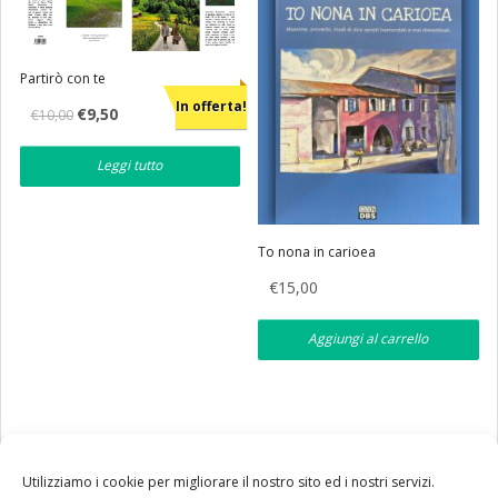
Partirò con te
In offerta!
Il
Il
€
9,50
€
10,00
prezzo
prezzo
originale
attuale
era:
è:
Leggi tutto
€10,00.
€9,50.
To nona in carioea
€
15,00
Aggiungi al carrello
Utilizziamo i cookie per migliorare il nostro sito ed i nostri servizi.
Tutte le nostre spedizioni in Italia avvengono via corriere