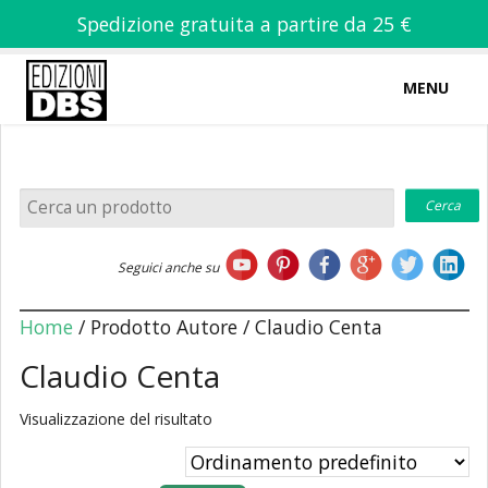
Spedizione gratuita a partire da 25 €
MENU
0
-
€
0,00
Home
Seguici anche su
Chi siamo
Home
/ Prodotto Autore / Claudio Centa
Claudio Centa
Visualizzazione del risultato
Libri