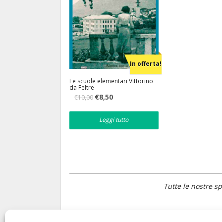
In offerta!
Le scuole elementari Vittorino
da Feltre
Il
Il
€
8,50
€
10,00
prezzo
prezzo
originale
attuale
era:
è:
Leggi tutto
€10,00.
€8,50.
Tutte le nostre sp