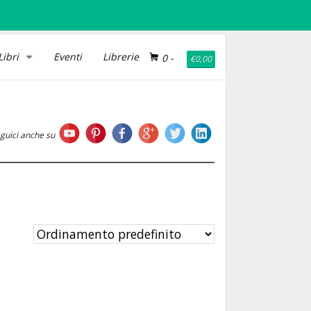
Libri
Eventi
Librerie
0
-
€
0,00
guici anche su