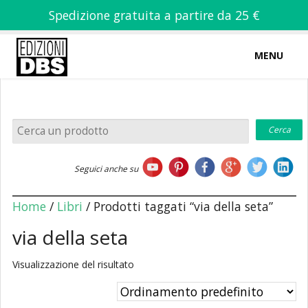
Spedizione gratuita a partire da 25 €
MENU
0
-
€
0,00
Home
Seguici anche su
Chi siamo
Home
/
Libri
/ Prodotti taggati “via della seta”
via della seta
Visualizzazione del risultato
Libri