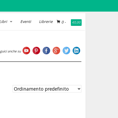
Libri
Eventi
Librerie
0
-
€
0,00
guici anche su