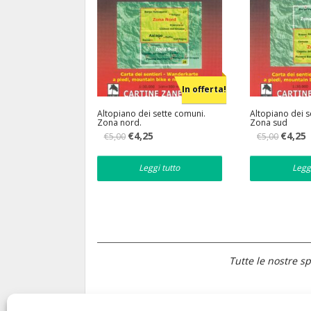
In offerta!
Altopiano dei sette comuni.
Altopiano dei s
Zona nord.
Zona sud
Il
Il
Il
Il
€
4,25
€
4,25
€
5,00
€
5,00
prezzo
prezzo
prezzo
p
originale
attuale
originale
a
era:
è:
era:
è
Leggi tutto
Legg
€5,00.
€4,25.
€5,00.
€
Tutte le nostre sp