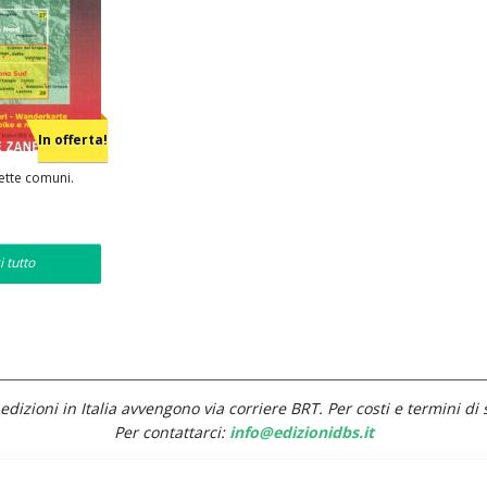
In offerta!
ette comuni.
rezzo
ttuale
:
i tutto
4,25.
edizioni in Italia avvengono via corriere BRT. Per costi e termini di 
Per contattarci:
info@edizionidbs.it