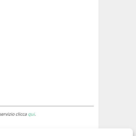
servizio clicca
qui
.