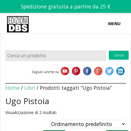
Spedizione gratuita a partire da 25 €
MENU
0
-
€
0,00
Home
Seguici anche su
Chi siamo
Home
/
Libri
/ Prodotti taggati “Ugo Pistoia”
Ugo Pistoia
Visualizzazione di 2 risultati
Libri