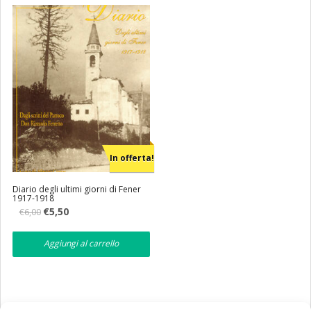
Eventi
Librerie
In offerta!
Diario degli ultimi giorni di Fener
1917-1918
Il
Il
€
5,50
€
6,00
prezzo
prezzo
originale
attuale
era:
è:
Aggiungi al carrello
€6,00.
€5,50.