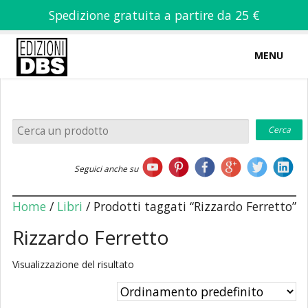
Spedizione gratuita a partire da 25 €
MENU
0
-
€
0,00
Home
Seguici anche su
Chi siamo
Home
/
Libri
/ Prodotti taggati “Rizzardo Ferretto”
Rizzardo Ferretto
Visualizzazione del risultato
Libri