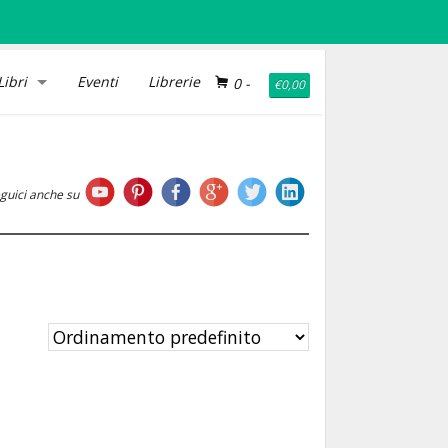
Libri
Eventi
Librerie
0
-
€
0,00
guici anche su