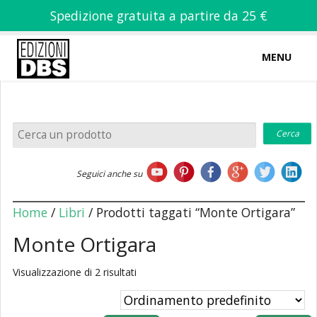
Spedizione gratuita a partire da 25 €
MENU
0
-
€
0,00
Home
Seguici anche su
Chi siamo
Home
/
Libri
/ Prodotti taggati “Monte Ortigara”
Monte Ortigara
Visualizzazione di 2 risultati
Libri