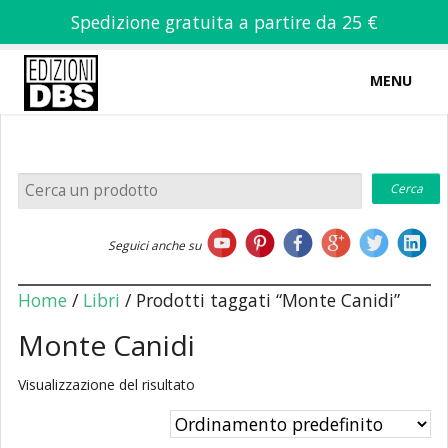
Spedizione gratuita a partire da 25 €
MENU
0
-
€
0,00
Home
Seguici anche su
Chi siamo
Home
/
Libri
/ Prodotti taggati “Monte Canidi”
Monte Canidi
Visualizzazione del risultato
Libri