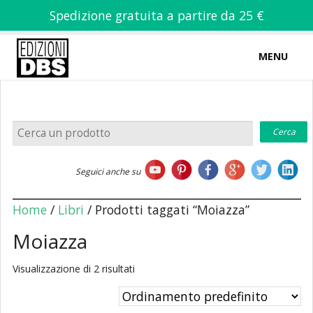
Spedizione gratuita a partire da 25 €
MENU
0
-
€
0,00
Home
Seguici anche su
Chi siamo
Home
/
Libri
/ Prodotti taggati “Moiazza”
Moiazza
Visualizzazione di 2 risultati
Libri