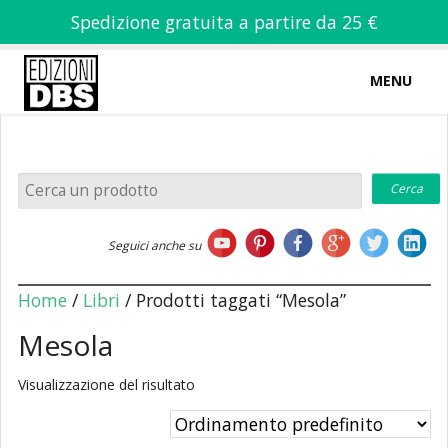
Spedizione gratuita a partire da 25 €
MENU
0
-
€
0,00
Home
Seguici anche su
Chi siamo
Home
/
Libri
/ Prodotti taggati “Mesola”
Mesola
Visualizzazione del risultato
Libri