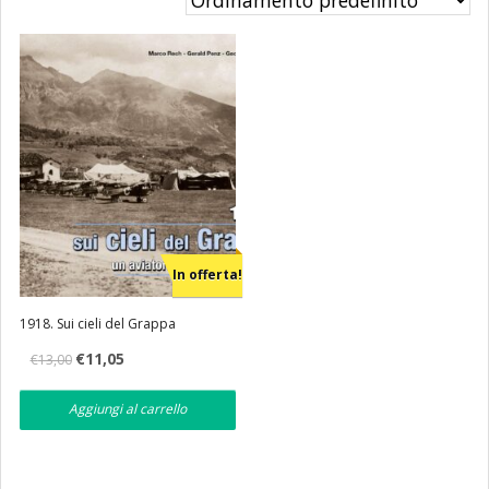
Eventi
Librerie
In offerta!
1918. Sui cieli del Grappa
Il
Il
€
11,05
€
13,00
prezzo
prezzo
originale
attuale
era:
è:
Aggiungi al carrello
€13,00.
€11,05.