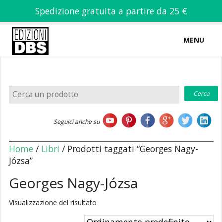
Spedizione gratuita a partire da 25 €
MENU
0
-
€
0,00
Home
Seguici anche su
Chi siamo
Home
/
Libri
/ Prodotti taggati “Georges Nagy-
Józsa”
Georges Nagy-Józsa
Libri
Visualizzazione del risultato