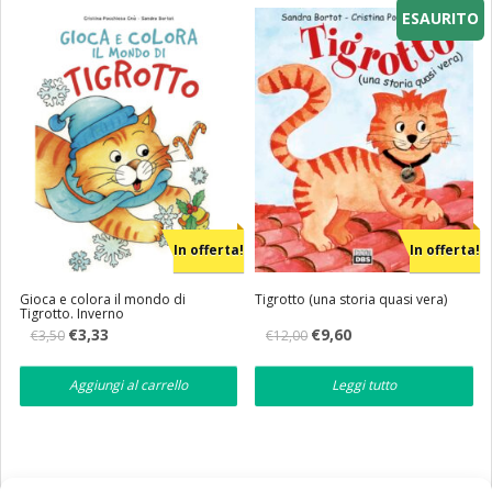
ESAURITO
Eventi
Librerie
In offerta!
In offerta!
Gioca e colora il mondo di
Tigrotto (una storia quasi vera)
Tigrotto. Inverno
Il
Il
Il
Il
€
3,33
€
9,60
€
3,50
€
12,00
prezzo
prezzo
prezzo
prezzo
originale
attuale
originale
attuale
era:
è:
era:
è:
Aggiungi al carrello
Leggi tutto
€3,50.
€3,33.
€12,00.
€9,60.