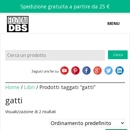
Spedizione gratuita a partire da 25 €
MENU
0
-
€
0,00
Home
Seguici anche su
Chi siamo
Home
/
Libri
/ Prodotti taggati “gatti”
gatti
Visualizzazione di 2 risultati
Libri