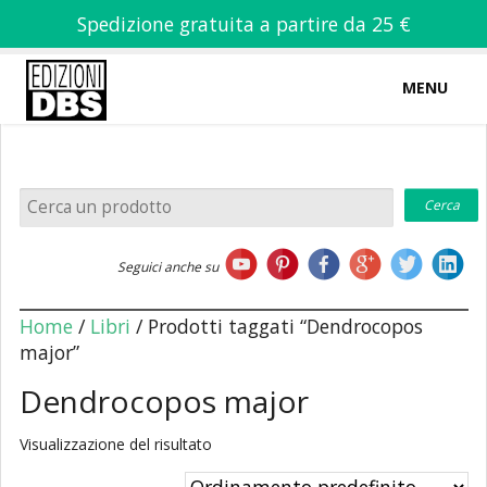
Spedizione gratuita a partire da 25 €
MENU
0
-
€
0,00
Home
Seguici anche su
Chi siamo
Home
/
Libri
/ Prodotti taggati “Dendrocopos
major”
Dendrocopos major
Libri
Visualizzazione del risultato