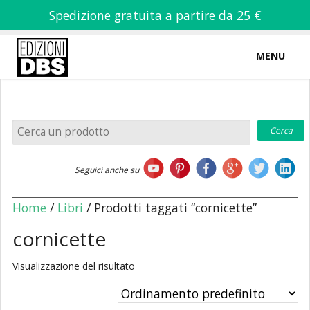
Spedizione gratuita a partire da 25 €
MENU
0
-
€
0,00
Home
Seguici anche su
Chi siamo
Home
/
Libri
/ Prodotti taggati “cornicette”
cornicette
Visualizzazione del risultato
Libri