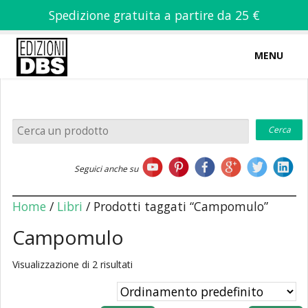
Spedizione gratuita a partire da 25 €
MENU
0
-
€
0,00
Home
Seguici anche su
Chi siamo
Home
/
Libri
/ Prodotti taggati “Campomulo”
Campomulo
Visualizzazione di 2 risultati
Libri