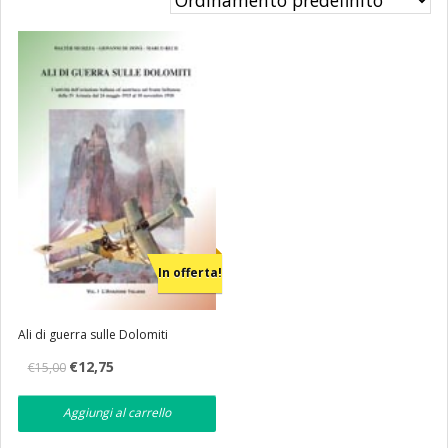
Eventi
Librerie
In offerta!
Ali di guerra sulle Dolomiti
Il
Il
€
12,75
€
15,00
prezzo
prezzo
originale
attuale
era:
è:
Aggiungi al carrello
€15,00.
€12,75.