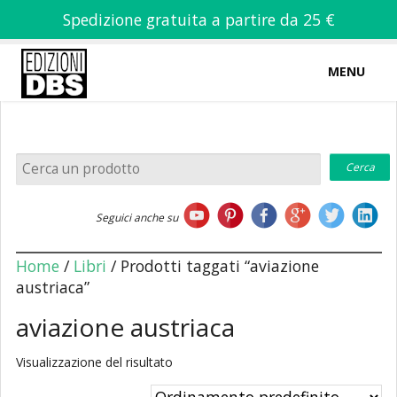
Spedizione gratuita a partire da 25 €
MENU
0
-
€
0,00
Home
Seguici anche su
Chi siamo
Home
/
Libri
/ Prodotti taggati “aviazione
austriaca”
aviazione austriaca
Libri
Visualizzazione del risultato