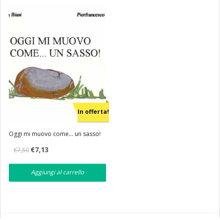
Eventi
Librerie
In offerta!
Oggi mi muovo come… un sasso!
Il
Il
€
7,13
€
7,50
prezzo
prezzo
originale
attuale
era:
è:
Aggiungi al carrello
€7,50.
€7,13.