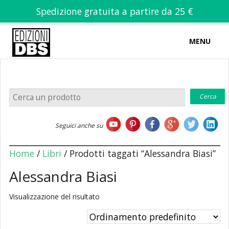
Spedizione gratuita a partire da 25 €
MENU
0
-
€
0,00
Home
Seguici anche su
Chi siamo
Home
/
Libri
/ Prodotti taggati “Alessandra Biasi”
Alessandra Biasi
Visualizzazione del risultato
Libri