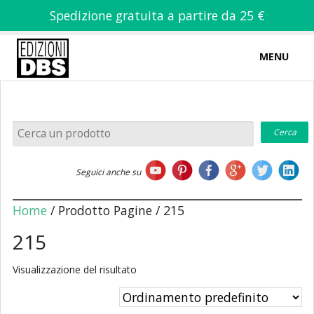
Spedizione gratuita a partire da 25 €
MENU
0
-
€
0,00
Home
Seguici anche su
Chi siamo
Home
/ Prodotto Pagine / 215
215
Visualizzazione del risultato
Libri