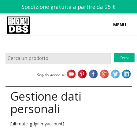
Spedizione gratuita a partire da 25 €
MENU
0
-
€
0,00
Home
Seguici anche su
Chi siamo
Gestione dati
personali
Libri
[ultimate_gdpr_myaccount]