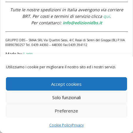
Eventi
Tutte le nostre spedizioni in Italia avvengono via corriere
BRT. Per costi e termini di servizio clicca
qui
.
Per contattarci:
info@edizionidbs.it
Librerie
GRUPPO DBS – SMAA SRL Via Quattro Sassi, 4/C Rasai di Seren del Grappa (BL) P.IVA
00890780257 Tel. 0439.44360 – 448300 Fax 0439.394112
Made by
Larin
Privacy
Cookie policy
Termini di servizio
Contatti
Utilizziamo i cookie per migliorare il nostro sito ed i nostri servizi.
Accept cookies
Solo funzionali
Preferenze
Cookie Policy
Privacy