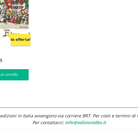
In offerta!
Il
15
prezzo
e
attuale
è:
al carrello
€16,15.
edizioni in Italia avvengono via corriere BRT. Per costi e termini di 
Per contattarci:
info@edizionidbs.it