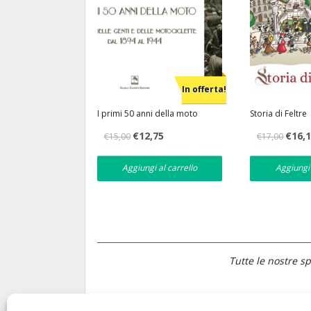
In offerta!
I primi 50 anni della moto
Storia di Feltre
Il
Il
Il
€
12,75
€
16,
€
15,00
€
17,00
prezzo
prezzo
prezzo
originale
attuale
original
era:
è:
era:
Aggiungi al carrello
Aggiungi 
€15,00.
€12,75.
€17,00.
Tutte le nostre sp