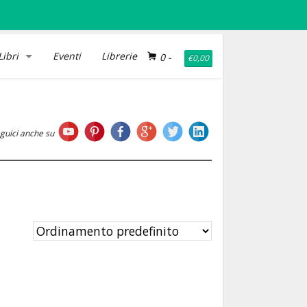
Libri
Eventi
Librerie
0
-
€
0,00
guici anche su