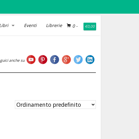
Libri
Eventi
Librerie
0
-
€
0,00
guici anche su