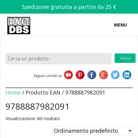
Spedizione gratuita a partire da 25 €
MENU
0
-
€
0,00
Home
Seguici anche su
Chi siamo
Home
/ Prodotto EAN / 9788887982091
9788887982091
Visualizzazione del risultato
Libri